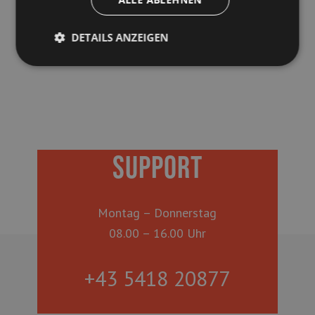
SPF Eintrag prüfen
DETAILS ANZEIGEN
SUPPORT
Montag – Donnerstag
08.00 – 16.00 Uhr
+43 5418 20877