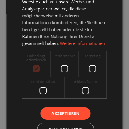
Website auch an unsere Werbe- und
Analysepartner weiter, die diese
möglicherweise mit anderen
Meine IP
Informationen kombinieren, die Sie ihnen
bereitgestellt haben oder die sie im
Rahmen Ihrer Nutzung ihrer Dienste
IP-Adresse nachverfolgen
gesammelt haben.
Weitere Informationen
Domain Registrierung
Unbedingt
Performance
Targeting
erforderlich
Passwort Generator
Funktionalität
Unklassifizierte
MX Lookup
Blacklist Prüfung
AKZEPTIEREN
SSL Zertifikat prüfen
ALLE ABLEHNEN